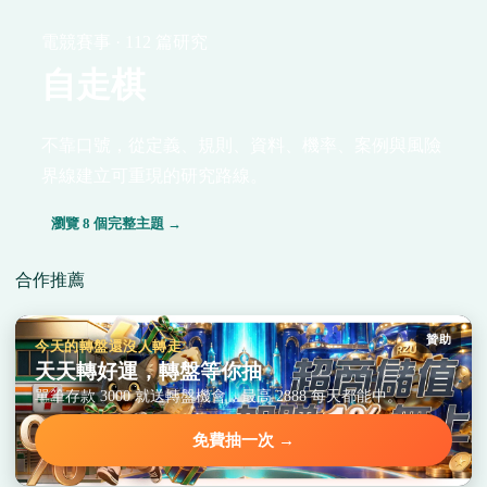
電競賽事 · 112 篇研究
自走棋
不靠口號，從定義、規則、資料、機率、案例與風險
界線建立可重現的研究路線。
瀏覽 8 個完整主題 →
合作推薦
贊助
今天的轉盤還沒人轉走
天天轉好運，轉盤等你抽
單筆存款 3000 就送轉盤機會，最高 2888 每天都能中。
免費抽一次 →