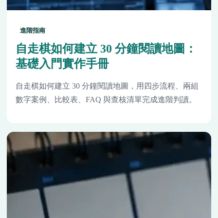
進階指南
自走棋如何建立 30 分鐘閱讀地圖：
基礎入門實作手冊
自走棋如何建立 30 分鐘閱讀地圖，用四步流程、兩組
數字案例、比較表、FAQ 與查核清單完成進階判讀。