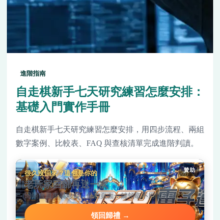
進階指南
自走棋新手七天研究練習怎麼安排：
基礎入門實作手冊
自走棋新手七天研究練習怎麼安排，用四步流程、兩組
數字案例、比較表、FAQ 與查核清單完成進階判讀。
贊助
很久沒回來？這包是你的
老玩家回歸再送一次
回鍋會員專屬彩金，優惠頁面一鍵領取不用問客服。
領回歸禮 →