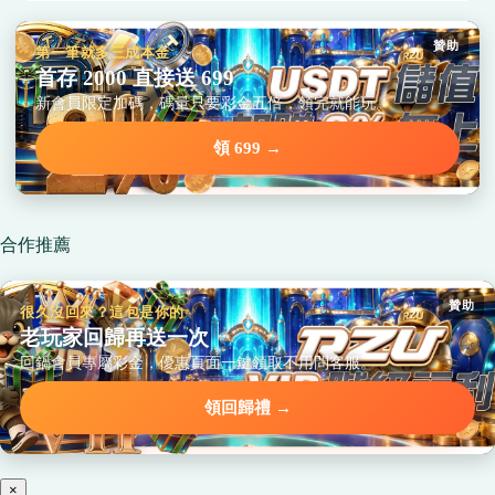
贊助
第一筆就多三成本金
首存 2000 直接送 699
新會員限定加碼，碼量只要彩金五倍，領完就能玩。
領 699 →
合作推薦
贊助
很久沒回來？這包是你的
老玩家回歸再送一次
回鍋會員專屬彩金，優惠頁面一鍵領取不用問客服。
領回歸禮 →
×