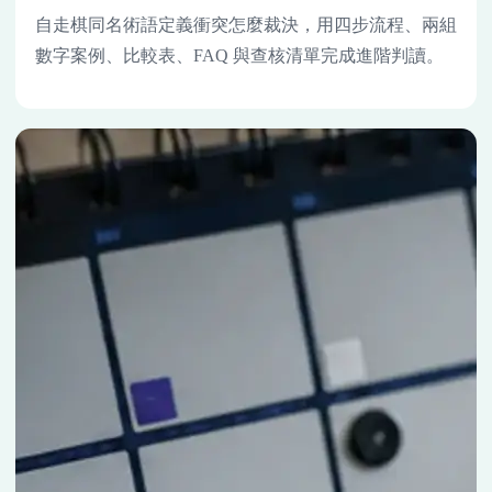
自走棋同名術語定義衝突怎麼裁決，用四步流程、兩組
數字案例、比較表、FAQ 與查核清單完成進階判讀。