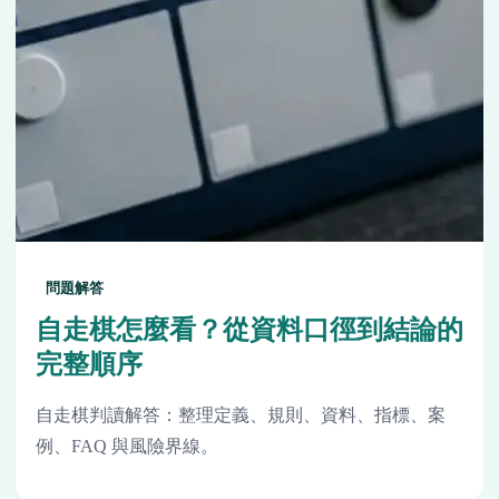
問題解答
自走棋怎麼看？從資料口徑到結論的
完整順序
自走棋判讀解答：整理定義、規則、資料、指標、案
例、FAQ 與風險界線。