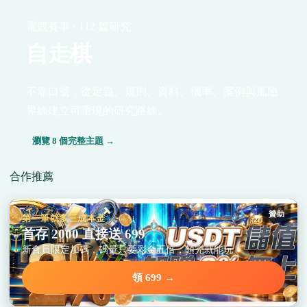
電競賽事 · 112 篇研究
自走棋
不靠口號，從定義、規則、資料、機率、案例與風險
界線建立可重現的研究路線。
瀏覽 8 個完整主題 →
合作推薦
贊助
第一筆就多三成本金
首存 2000 直接送 699
新會員限定加碼，碼量只要彩金五倍，領完就能玩。
領 699 →