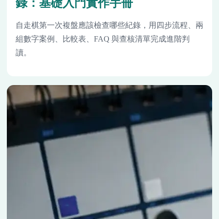
錄：基礎入門實作手冊
自走棋第一次複盤應該檢查哪些紀錄，用四步流程、兩
組數字案例、比較表、FAQ 與查核清單完成進階判
讀。