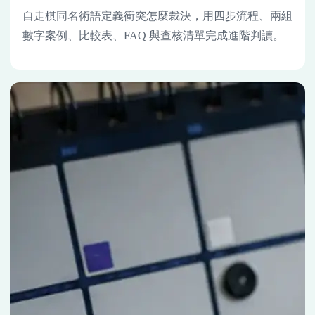
自走棋同名術語定義衝突怎麼裁決，用四步流程、兩組
數字案例、比較表、FAQ 與查核清單完成進階判讀。