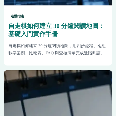
進階指南
自走棋如何建立 30 分鐘閱讀地圖：
基礎入門實作手冊
自走棋如何建立 30 分鐘閱讀地圖，用四步流程、兩組
數字案例、比較表、FAQ 與查核清單完成進階判讀。