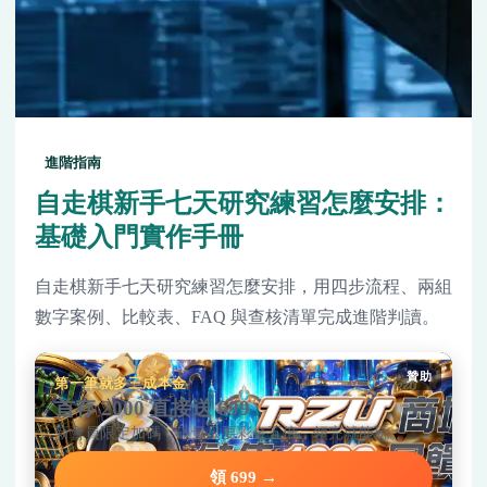
進階指南
自走棋新手七天研究練習怎麼安排：
基礎入門實作手冊
自走棋新手七天研究練習怎麼安排，用四步流程、兩組
數字案例、比較表、FAQ 與查核清單完成進階判讀。
贊助
第一筆就多三成本金
首存 2000 直接送 699
新會員限定加碼，碼量只要彩金五倍，領完就能玩。
領 699 →