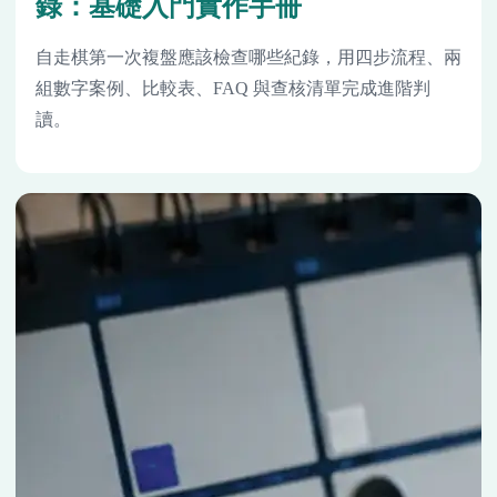
錄：基礎入門實作手冊
自走棋第一次複盤應該檢查哪些紀錄，用四步流程、兩
組數字案例、比較表、FAQ 與查核清單完成進階判
讀。