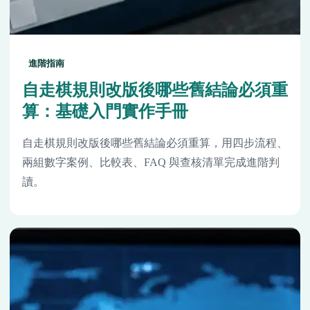
進階指南
自走棋規則改版後哪些舊結論必須重
算：基礎入門實作手冊
自走棋規則改版後哪些舊結論必須重算，用四步流程、
兩組數字案例、比較表、FAQ 與查核清單完成進階判
讀。