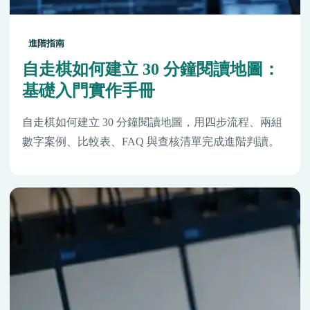
進階指南
自走棋如何建立 30 分鐘閱讀地圖：
基礎入門實作手冊
自走棋如何建立 30 分鐘閱讀地圖，用四步流程、兩組
數字案例、比較表、FAQ 與查核清單完成進階判讀。