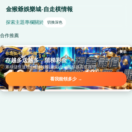
金猴爺娛樂城-自走棋情報
探索
主題
專欄
關於
切換深色
合作推薦
贊助
你現在卡在哪一階？
存越多送越多，階梯彩金
累積儲值達標自動解鎖對應彩金，階梯越高送越狠。
看我能領多少 →