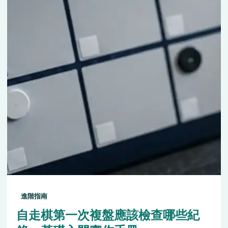
進階指南
自走棋第一次複盤應該檢查哪些紀