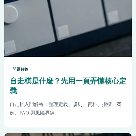
問題解答
自走棋是什麼？先用一頁弄懂核心定
義
自走棋入門解答：整理定義、規則、資料、指標、案
例、FAQ 與風險界線。