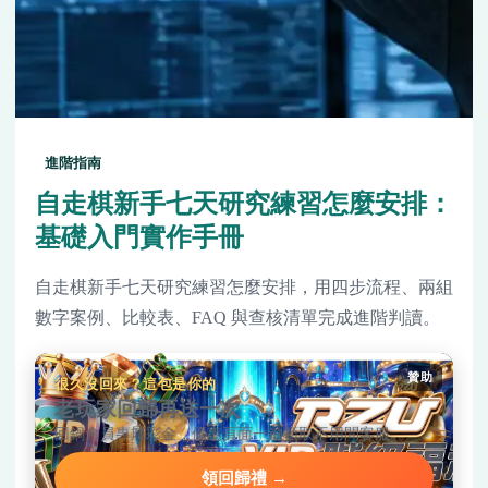
進階指南
自走棋新手七天研究練習怎麼安排：
基礎入門實作手冊
自走棋新手七天研究練習怎麼安排，用四步流程、兩組
數字案例、比較表、FAQ 與查核清單完成進階判讀。
贊助
很久沒回來？這包是你的
老玩家回歸再送一次
回鍋會員專屬彩金，優惠頁面一鍵領取不用問客服。
領回歸禮 →