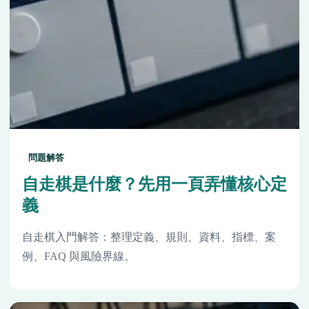
問題解答
自走棋是什麼？先用一頁弄懂核心定
義
自走棋入門解答：整理定義、規則、資料、指標、案
例、FAQ 與風險界線。