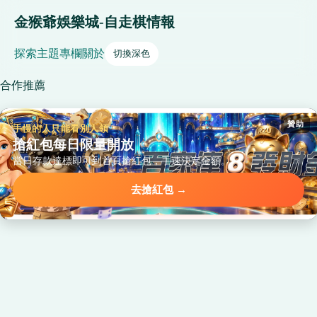
金猴爺娛樂城-自走棋情報
探索
主題
專欄
關於
切換深色
合作推薦
贊助
手慢的人只能看別人領
搶紅包每日限量開放
當日存款達標即可到首頁搶紅包，手速決定金額。
去搶紅包 →