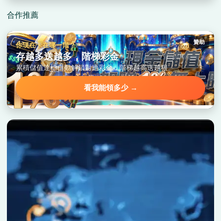
合作推薦
贊助
你現在卡在哪一階？
存越多送越多，階梯彩金
累積儲值達標自動解鎖對應彩金，階梯越高送越狠。
看我能領多少 →