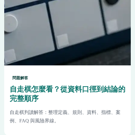
問題解答
自走棋怎麼看？從資料口徑到結論的
完整順序
自走棋判讀解答：整理定義、規則、資料、指標、案
例、FAQ 與風險界線。