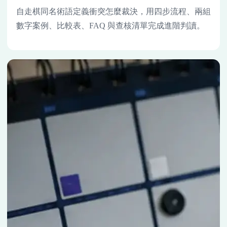
自走棋同名術語定義衝突怎麼裁決，用四步流程、兩組
數字案例、比較表、FAQ 與查核清單完成進階判讀。