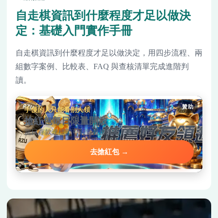
自走棋資訊到什麼程度才足以做決
定：基礎入門實作手冊
自走棋資訊到什麼程度才足以做決定，用四步流程、兩
組數字案例、比較表、FAQ 與查核清單完成進階判
讀。
贊助
手慢的人只能看別人領
搶紅包每日限量開放
當日存款達標即可到首頁搶紅包，手速決定金額。
去搶紅包 →