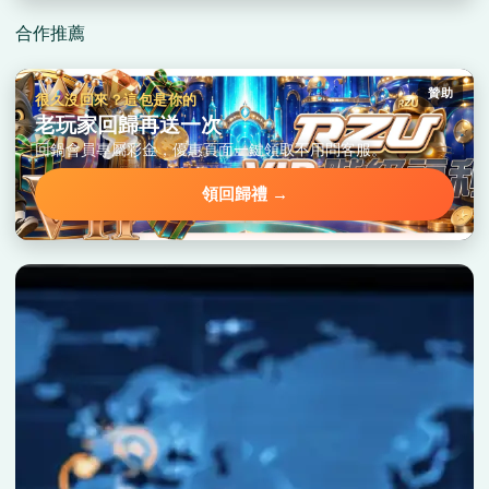
合作推薦
贊助
很久沒回來？這包是你的
老玩家回歸再送一次
回鍋會員專屬彩金，優惠頁面一鍵領取不用問客服。
領回歸禮 →