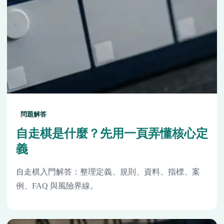
問題解答
自走棋是什麼？先用一頁弄懂核心定
義
自走棋入門解答：整理定義、規則、資料、指標、案
例、FAQ 與風險界線。