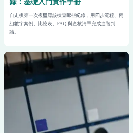
錄：基礎入門實作手冊
自走棋第一次複盤應該檢查哪些紀錄，用四步流程、兩
組數字案例、比較表、FAQ 與查核清單完成進階判
讀。