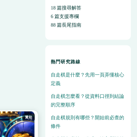
18 篇搜尋解答
6 篇支援專欄
88 篇長尾指南
熱門研究路線
自走棋是什麼？先用一頁弄懂核心
定義
自走棋怎麼看？從資料口徑到結論
的完整順序
自走棋規則有哪些？開始前必查的
贊助
條件