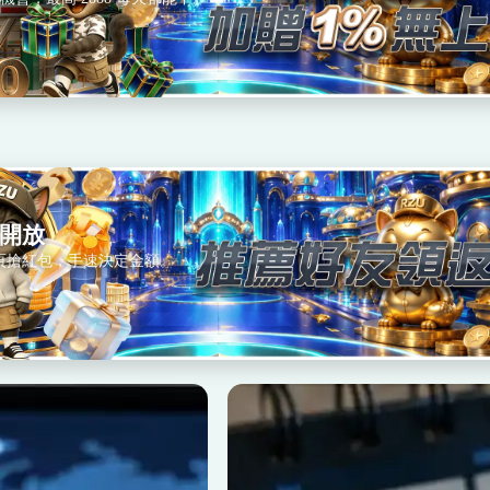
開放
頁搶紅包，手速決定金額。