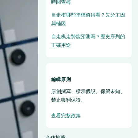
時間查核
自走棋哪些指標值得看？先分主因
與輔因
自走棋走勢能預測嗎？歷史序列的
正確用途
編輯原則
原創撰寫、標示假設、保留未知、
禁止獲利保證。
查看完整政策
合作推薦