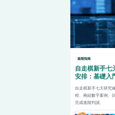
進階指南
自走棋新手七
安排：基礎入
自走棋新手七天研究
程、兩組數字案例、比
完成進階判讀。