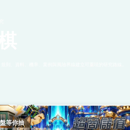
研究
棋
、規則、資料、機率、案例與風險界線建立可重現的研究路線。
盤等你抽
盤機會，最高 2888 每天都能中。