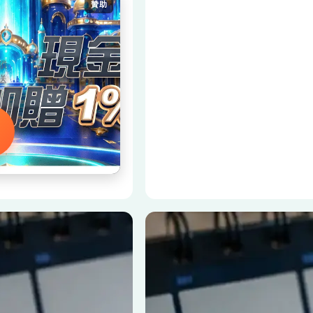
贊助
，
鎖
送