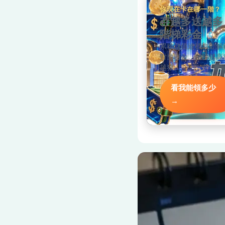
你現在卡在哪一階？
存越多送越多
階梯彩金
累積儲值達標自動解
對應彩金，階梯越高
越狠。
看我能領多少
→