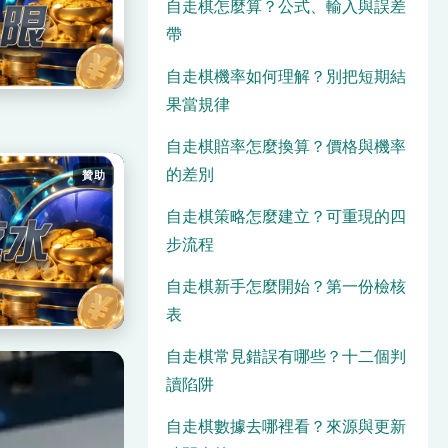
自走棋怎麼算？公式、輸入與誤差
帶
自走棋機率如何理解？別把短期結
果當規律
自走棋賠率怎麼換算？價格與機率
的差別
贊助
自走棋策略怎麼建立？可重現的四
步流程
自走棋新手怎麼開始？第一份檢核
表
自走棋常見錯誤有哪些？十二個判
讀陷阱
自走棋數據去哪裡看？來源與更新