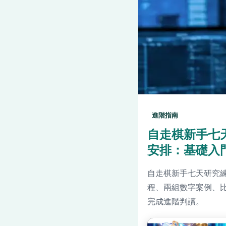
進階指南
自走棋新手七
安排：基礎入
自走棋新手七天研究
程、兩組數字案例、比
完成進階判讀。