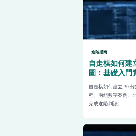
進階指南
自走棋如何建立
圖：基礎入門
自走棋如何建立 30 
程、兩組數字案例、比
完成進階判讀。