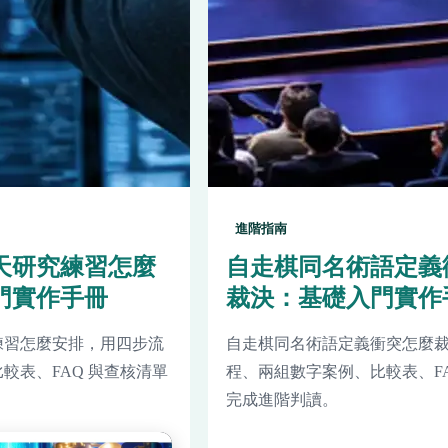
進階指南
天研究練習怎麼
自走棋同名術語定義
門實作手冊
裁決：基礎入門實作
練習怎麼安排，用四步流
自走棋同名術語定義衝突怎麼
較表、FAQ 與查核清單
程、兩組數字案例、比較表、FA
完成進階判讀。