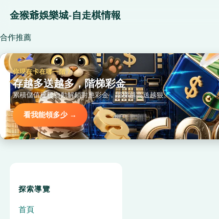
金猴爺娛樂城-自走棋情報
合作推薦
你現在卡在哪一階？
存越多送越多，階梯彩金
累積儲值達標自動解鎖對應彩金，階梯越高送越狠。
看我能領多少 →
探索導覽
首頁