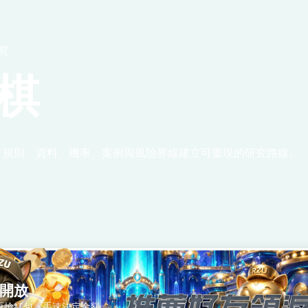
研究
棋
、規則、資料、機率、案例與風險界線建立可重現的研究路線。
開放
頁搶紅包，手速決定金額。