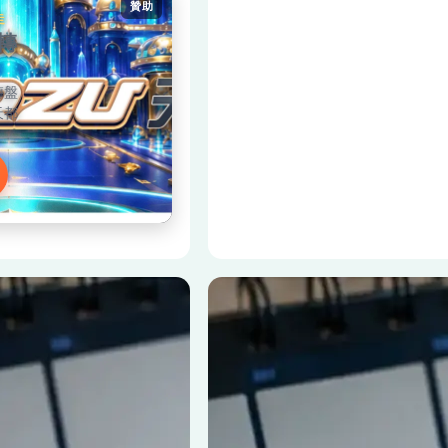
贊助
走
轉
轉盤
天都