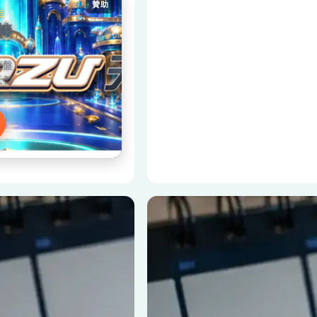
贊助
走
轉
轉盤
天都