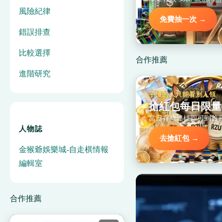
風險紀律
免費抽一次 →
錯誤排查
比較選擇
合作推薦
進階研究
手慢的人只能看別人領
搶紅包每日限量
當日存款達標即可到首
人物誌
去搶紅包 →
金猴爺娛樂城-自走棋情報
編輯室
合作推薦