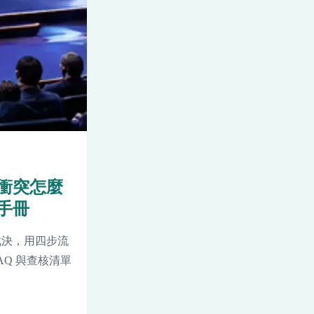
衝突怎麼
手冊
裁決，用四步流
Q 與查核清單