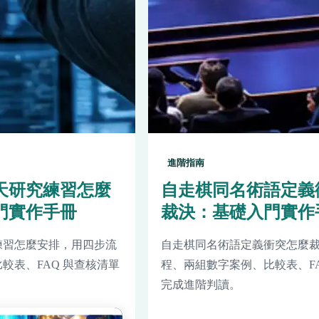
進階指南
天研究練習怎麼
自走棋同名術語定義
門實作手冊
裁決：基礎入門實作
練習怎麼安排，用四步流
自走棋同名術語定義衝突怎麼
較表、FAQ 與查核清單
程、兩組數字案例、比較表、FA
完成進階判讀。