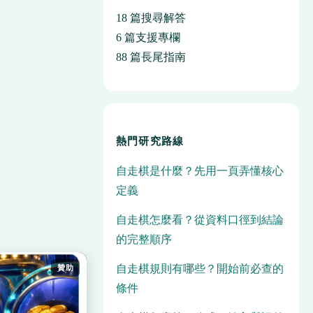
18 篇搜尋解答
6 篇支援專欄
88 篇長尾指南
熱門研究路線
自走棋是什麼？先用一頁弄懂核心
定義
自走棋怎麼看？從資料口徑到結論
的完整順序
自走棋規則有哪些？開始前必查的
贊助
條件