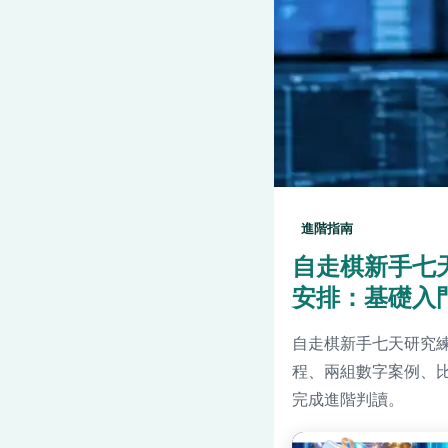
進階指南
自走棋新手七
安排：基礎入
自走棋新手七天研究
程、兩組數字案例、比
完成進階判讀。