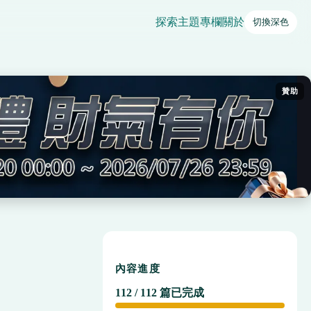
探索
主題
專欄
關於
切換深色
贊助
內容進度
112 / 112 篇已完成