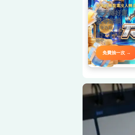
今天的轉盤還沒人轉
天天轉好運，
盤等你抽
單筆存款 3000 就送
機會，最高 2888 每
能中。
免費抽一次 →