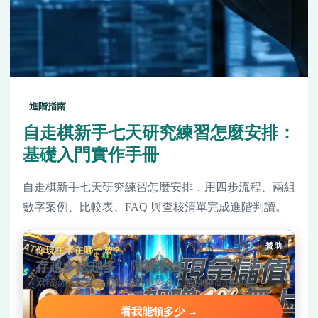
進階指南
自走棋新手七天研究練習怎麼安排：
基礎入門實作手冊
自走棋新手七天研究練習怎麼安排，用四步流程、兩組
數字案例、比較表、FAQ 與查核清單完成進階判讀。
贊助
你現在卡在哪一階？
存越多送越多，階梯彩金
累積儲值達標自動解鎖對應彩金，階梯越高送越狠。
看我能領多少 →