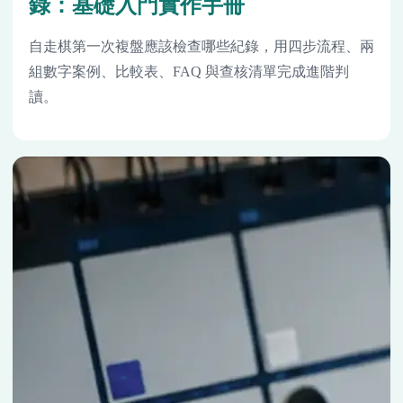
錄：基礎入門實作手冊
自走棋第一次複盤應該檢查哪些紀錄，用四步流程、兩
組數字案例、比較表、FAQ 與查核清單完成進階判
讀。