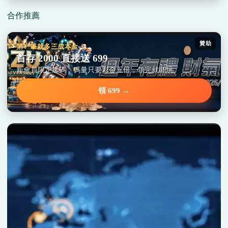
合作推薦
贊助
第一筆就多三成本金
首存 2000 直接送 699
新會員限定加碼，碼量只要彩金五倍，領完就能玩。
領 699 →