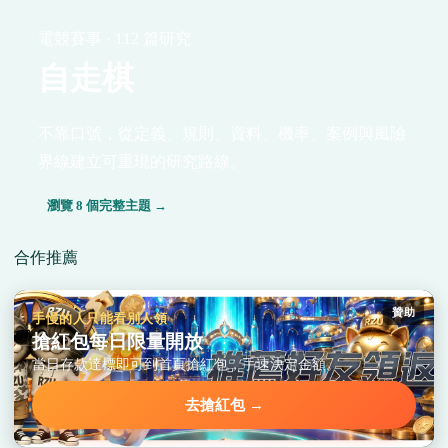
電競賽事 · 112 篇研究
自走棋
不靠口號，從定義、規則、資料、機率、案例與風險
界線建立可重現的研究路線。
瀏覽 8 個完整主題 →
合作推薦
贊助
手慢的人只能看別人領
搶紅包每日限量開放
當日存款達標即可到首頁搶紅包，手速決定金額。
去搶紅包 →