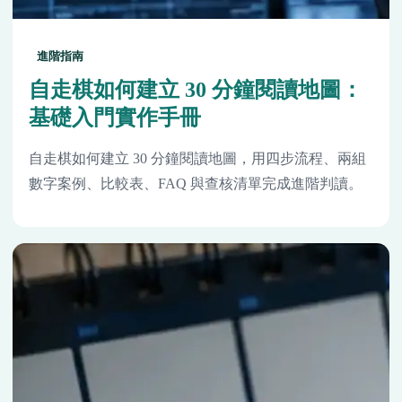
進階指南
自走棋如何建立 30 分鐘閱讀地圖：
基礎入門實作手冊
自走棋如何建立 30 分鐘閱讀地圖，用四步流程、兩組
數字案例、比較表、FAQ 與查核清單完成進階判讀。