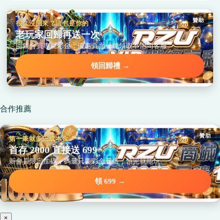
贊助
很久沒回來？這包是你的
老玩家回歸再送一次
回鍋會員專屬彩金，優惠頁面一鍵領取不用問客服。
領回歸禮 →
合作推薦
贊助
第一筆就多三成本金
首存 2000 直接送 699
新會員限定加碼，碼量只要彩金五倍，領完就能玩。
領 699 →
×