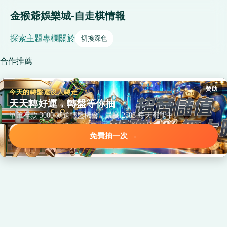
金猴爺娛樂城-自走棋情報
探索
主題
專欄
關於
切換深色
合作推薦
贊助
今天的轉盤還沒人轉走
天天轉好運，轉盤等你抽
單筆存款 3000 就送轉盤機會，最高 2888 每天都能中。
免費抽一次 →