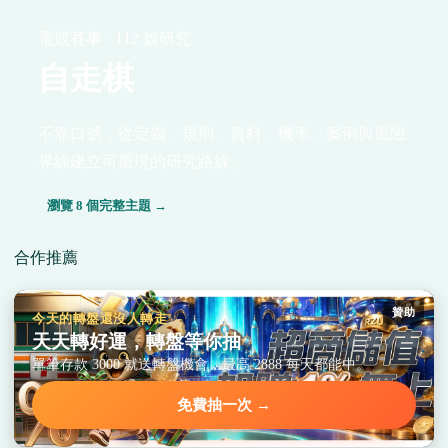
電競賽事 · 112 篇研究
自走棋
不靠口號，從定義、規則、資料、機率、案例與風險
界線建立可重現的研究路線。
瀏覽 8 個完整主題 →
合作推薦
贊助
今天的轉盤還沒人轉走
天天轉好運，轉盤等你抽
單筆存款 3000 就送轉盤機會，最高 2888 每天都能中。
免費抽一次 →