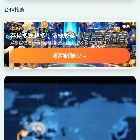
合作推薦
贊助
你現在卡在哪一階？
存越多送越多，階梯彩金
累積儲值達標自動解鎖對應彩金，階梯越高送越狠。
看我能領多少 →