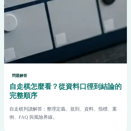
問題解答
自走棋怎麼看？從資料口徑到結論的
完整順序
自走棋判讀解答：整理定義、規則、資料、指標、案
例、FAQ 與風險界線。