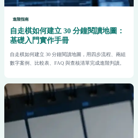
進階指南
自走棋如何建立 30 分鐘閱讀地圖：
基礎入門實作手冊
自走棋如何建立 30 分鐘閱讀地圖，用四步流程、兩組
數字案例、比較表、FAQ 與查核清單完成進階判讀。