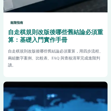
進階指南
自走棋規則改版後哪些舊結論必須重
算：基礎入門實作手冊
自走棋規則改版後哪些舊結論必須重算，用四步流程、
兩組數字案例、比較表、FAQ 與查核清單完成進階判
讀。