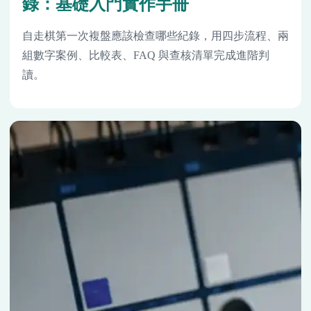
錄：基礎入門實作手冊
自走棋第一次複盤應該檢查哪些紀錄，用四步流程、兩
組數字案例、比較表、FAQ 與查核清單完成進階判
讀。