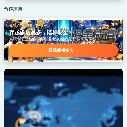
合作推薦
贊助
你現在卡在哪一階？
存越多送越多，階梯彩金
累積儲值達標自動解鎖對應彩金，階梯越高送越狠。
看我能領多少 →