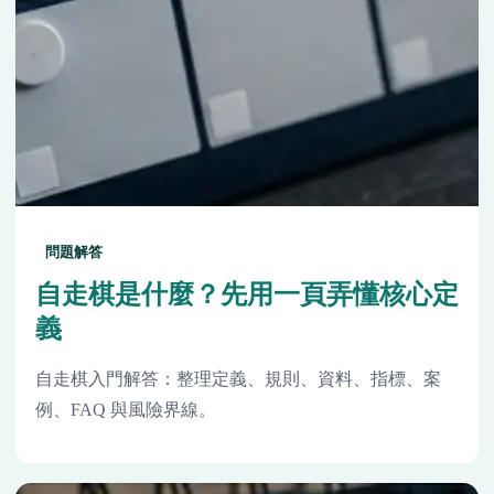
問題解答
自走棋是什麼？先用一頁弄懂核心定
義
自走棋入門解答：整理定義、規則、資料、指標、案
例、FAQ 與風險界線。