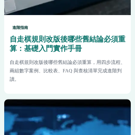
進階指南
自走棋規則改版後哪些舊結論必須重
算：基礎入門實作手冊
自走棋規則改版後哪些舊結論必須重算，用四步流程、
兩組數字案例、比較表、FAQ 與查核清單完成進階判
讀。