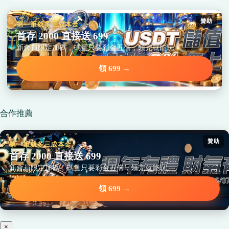
贊助
第一筆就多三成本金
首存 2000 直接送 699
新會員限定加碼，碼量只要彩金五倍，領完就能玩。
領 699 →
合作推薦
贊助
第一筆就多三成本金
首存 2000 直接送 699
新會員限定加碼，碼量只要彩金五倍，領完就能玩。
領 699 →
×