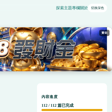
探索
主題
專欄
關於
切換深色
贊助
內容進度
112 / 112 篇已完成