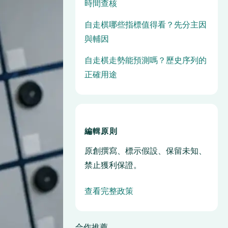
時間查核
自走棋哪些指標值得看？先分主因
與輔因
自走棋走勢能預測嗎？歷史序列的
正確用途
編輯原則
原創撰寫、標示假設、保留未知、
禁止獲利保證。
查看完整政策
合作推薦