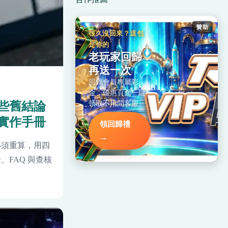
贊助
很久沒回來？這包
是你的
老玩家回歸
再送一次
回鍋會員專屬彩
金，優惠頁面一鍵
領取不用問客服。
些舊結論
實作手冊
領回歸禮
→
必須重算，用四
FAQ 與查核