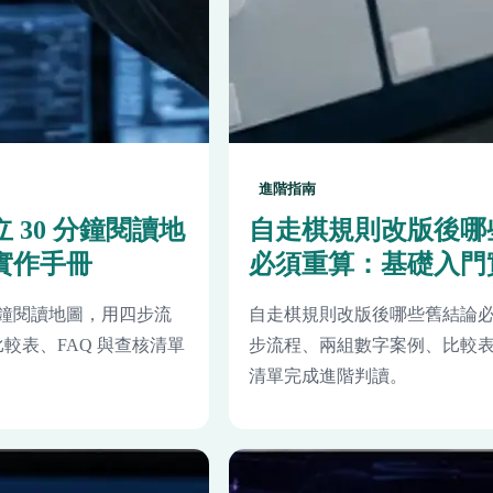
進階指南
 30 分鐘閱讀地
自走棋規則改版後哪
實作手冊
必須重算：基礎入門
分鐘閱讀地圖，用四步流
自走棋規則改版後哪些舊結論
較表、FAQ 與查核清單
步流程、兩組數字案例、比較表、
清單完成進階判讀。