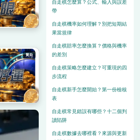
自走棋怎麼算？公式、輸入與誤差
帶
自走棋機率如何理解？別把短期結
果當規律
自走棋賠率怎麼換算？價格與機率
的差別
贊助
自走棋策略怎麼建立？可重現的四
步流程
自走棋新手怎麼開始？第一份檢核
表
自走棋常見錯誤有哪些？十二個判
讀陷阱
自走棋數據去哪裡看？來源與更新