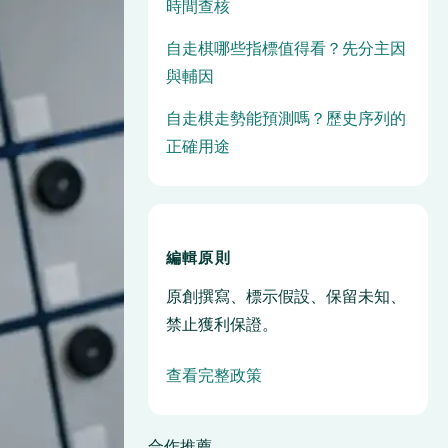
時間查核
自走棋哪些指標值得看？先分主因
與輔因
自走棋走勢能預測嗎？歷史序列的
正確用途
編輯原則
原創撰寫、標示假設、保留未知、
禁止獲利保證。
查看完整政策
合作推薦