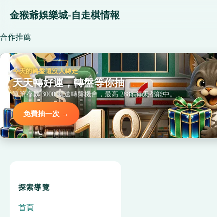
金猴爺娛樂城-自走棋情報
合作推薦
今天的轉盤還沒人轉走
天天轉好運，轉盤等你抽
單筆存款 3000 就送轉盤機會，最高 2888 每天都能中。
免費抽一次 →
探索導覽
首頁