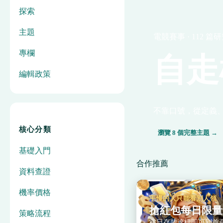
探索
主題
電競賽事 · 112 篇
專欄
自走
編輯政策
不靠口號，從定義
核心分類
瀏覽 8 個完整主題 →
基礎入門
合作推薦
資料查證
機率價格
手慢的人只能看別人領
搶紅包每日限量
策略流程
當日存款達標即可到首